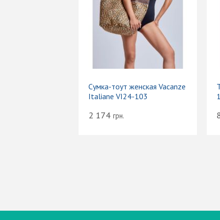
Сумка-тоут женская Vacanze
Т
Italiane VI24-103
2 174
грн.
Вход