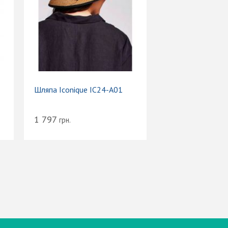
Шляпа Iconique IC24-A01
1 797
грн.