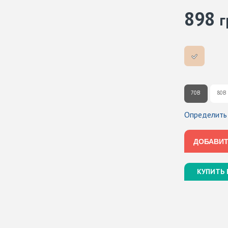
898
г
70B
80B
Определить
ДОБАВИТ
ДОБАВИТ
КУПИТЬ 