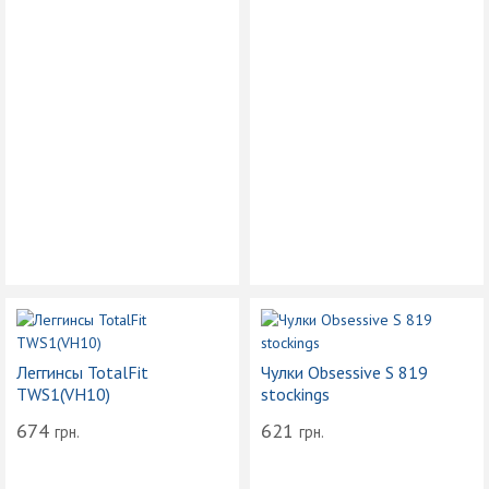
Леггинсы TotalFit
Чулки Obsessive S 819
TWS1(VH10)
stockings
674
621
грн.
грн.