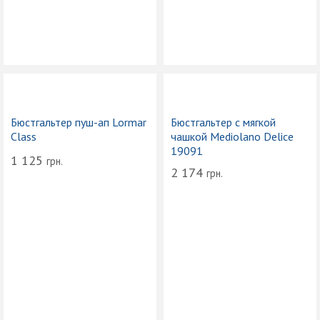
Бюстгальтер пуш-ап Lormar
Бюстгальтер с мягкой
Class
чашкой Mediolano Delice
19091
1 125
грн.
2 174
грн.