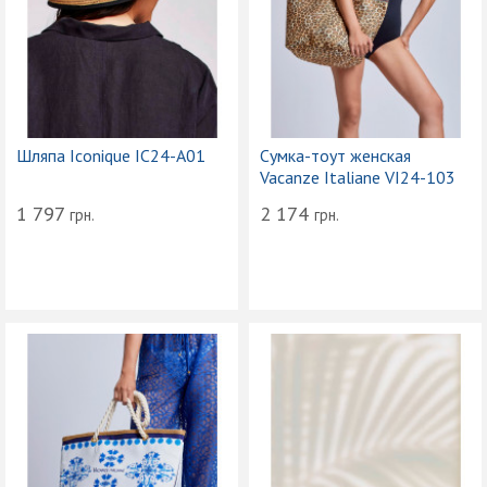
Шляпа Iconique IC24-A01
Сумка-тоут женская
Vacanze Italiane VI24-103
1 797
2 174
грн.
грн.