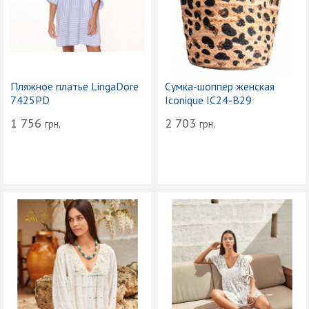
Пляжное платье LingaDore
Сумка-шоппер женская
7425PD
Iconique IC24-B29
1 756
2 703
грн.
грн.