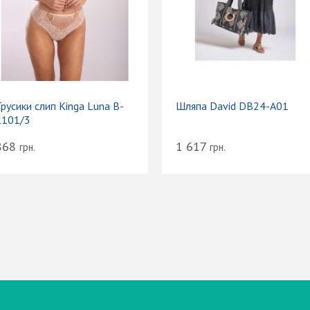
русики слип Kinga Luna B-
Шляпа David DB24-A01
1101/3
868
1 617
грн.
грн.