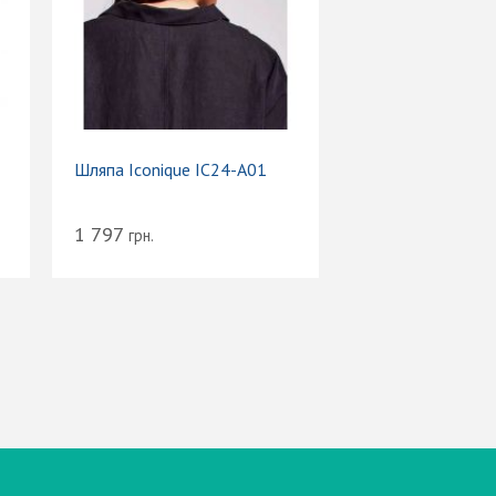
Шляпа Iconique IC24-A01
1 797
грн.