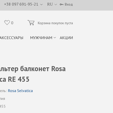
+38 097 691-95-21
RU
Вход
0
Корзина покупок пуста
АКСЕССУАРЫ
МУЖЧИНАМ
АКЦИИ
льтер балконет Rosa
ica RE 455
ель:
Rosa Selvatica
лия
455