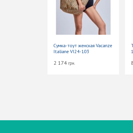
Сумка-тоут женская Vacanze
Т
Italiane VI24-103
2 174
грн.
Вход
Электронная почта (email):