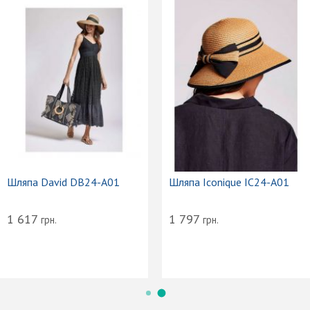
Шляпа David DB24-A01
Шляпа Iconique IC24-A01
1 617
1 797
грн.
грн.