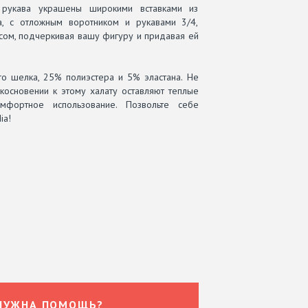
 рукава украшены широкими вставками из
а, с отложным воротником и рукавами 3/4,
ясом, подчеркивая вашу фигуру и придавая ей
го шелка, 25% полиэстера и 5% эластана. Не
косновении к этому халату оставляют теплые
фортное использование. Позвольте себе
ia!
НУЖНА ПОМОЩЬ?