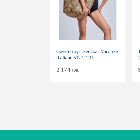
Сумка-тоут женская Vacanze
Т
Italiane VI24-103
2 174
грн.
Вход
Электронная почта (email):