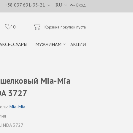
+38 097 691-95-21
RU
Вход
0
Корзина покупок пуста
АКСЕССУАРЫ
МУЖЧИНАМ
АКЦИИ
 шелковый Mia-Mia
DA 3727
ель:
Mia-Mia
лия
LINDA 3727