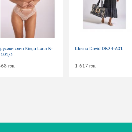
русики слип Kinga Luna B-
Шляпа David DB24-A01
1101/3
868
1 617
грн.
грн.