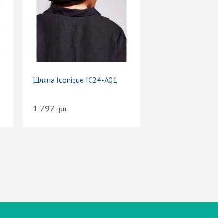
Шляпа Iconique IC24-A01
1 797
грн.