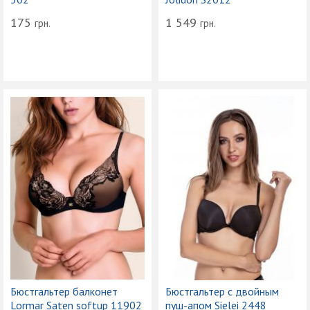
175
1 549
грн.
грн.
Бюстгальтер балконет
Бюстгальтер с двойным
Lormar Saten softup 11902
пуш-апом Sielei 2448