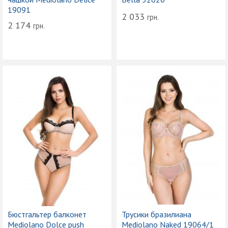
19091
2 033
грн.
2 174
грн.
Бюстгальтер балконет
Трусики бразилиана
Mediolano Dolce push
Mediolano Naked 19064/1