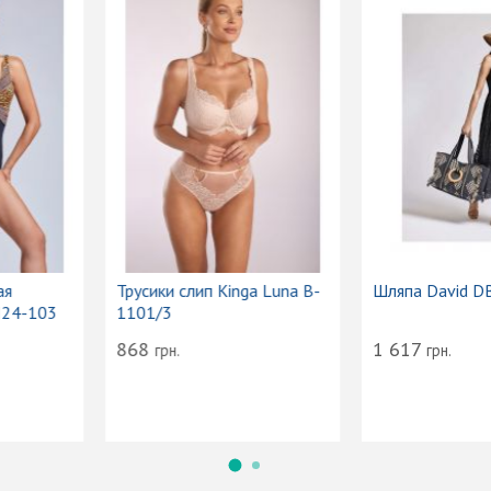
умка-тоут женская
Трусики слип Kinga Luna B-
acanze Italiane VI24-103
1101/3
2 174
868
грн.
грн.