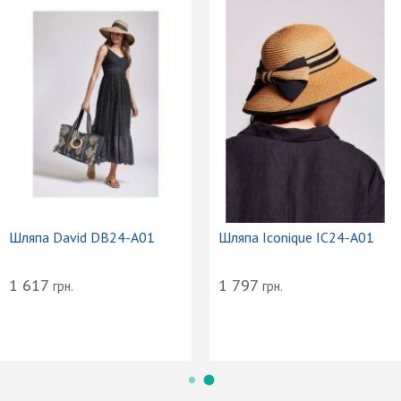
Шляпа David DB24-A01
Шляпа Iconique IC24-A01
1 617
1 797
грн.
грн.