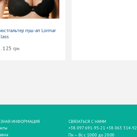
Бюстгальтер пуш-ап Lormar
lass
1 125
грн.
ЕЗНАЯ ИНФОРМАЦИЯ
СВЯЗАТЬСЯ С НАМИ
акты
+38 097 691-95-21 +38 063 314-92
авка
Пн — Вс с 10:00 до 20:00