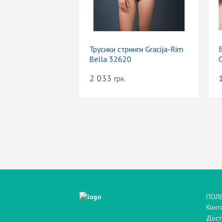
Трусики стринги Gracija-Rim
Bella 32620
C
2 033
грн.
Вход
Электронная почта (email):
ПОЛ
Конт
Пароль:
Дост