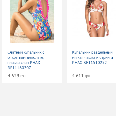
Слитный купальник с
Купальник раздельный
открытым декольте,
мягкая чашка и стринги
плавки слип PHAX
PHAX BF11510252
BF11160207
4 629
4 611
грн.
грн.