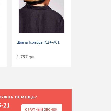
Шляпа Iconique IC24-A01
1 797
грн.
НУЖНА ПОМОЩЬ?
5-21
ОБРАТНЫЙ ЗВОНОК
ОБРАТНЫЙ ЗВОНОК