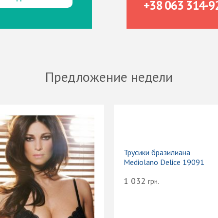
+38 063 314-9
Предложение недели
Трусики бразилиана
Mediolano Delice 19091
1 032
грн.