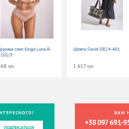
русики слип Kinga Luna B-
Шляпа David DB24-A01
1101/3
868
1 617
грн.
грн.
НТЕРЕСНОГО!
ВАМ 
+38 097 691-9
ПОДПИСАТЬСЯ
ПОДПИСАТЬСЯ