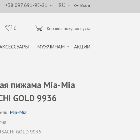
+38 097 691-95-21
RU
Вход
0
Корзина покупок пуста
АКСЕССУАРЫ
МУЖЧИНАМ
АКЦИИ
ая пижама Mia-Mia
CHI GOLD 9936
ель:
Mia-Mia
лия
RSACHI GOLD 9936