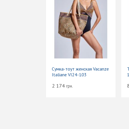
Сумка-тоут женская Vacanze
Т
Italiane VI24-103
2 174
грн.