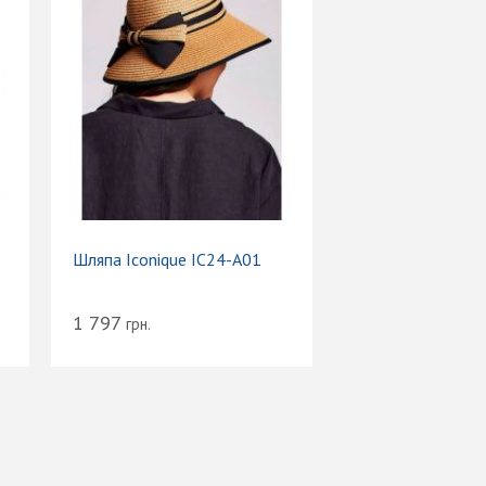
Шляпа Iconique IC24-A01
1 797
грн.