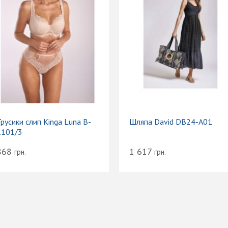
русики слип Kinga Luna B-
Шляпа David DB24-A01
1101/3
868
1 617
грн.
грн.