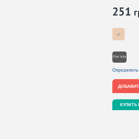
251
г
One size
Определить
ДОБАВИТ
ДОБАВИТ
КУПИТЬ 