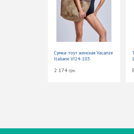
Сумка-тоут женская Vacanze
Т
Italiane VI24-103
2 174
грн.
Вход