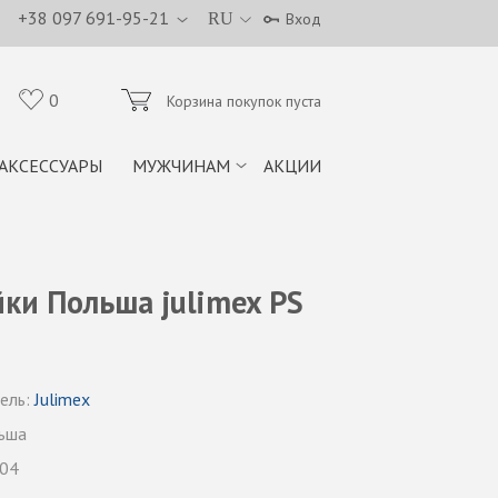
+38 097 691-95-21
RU
Вход
0
Корзина покупок пуста
АКСЕССУАРЫ
МУЖЧИНАМ
АКЦИИ
ки Польша julimex PS
ель:
Julimex
ьша
 04