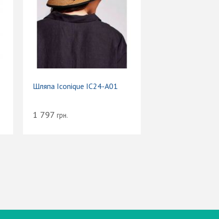
Шляпа Iconique IC24-A01
1 797
грн.