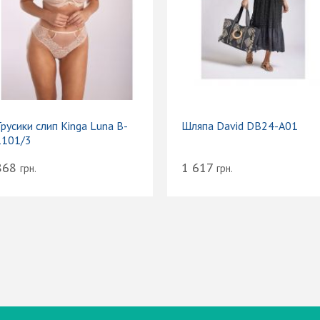
русики слип Kinga Luna B-
Шляпа David DB24-A01
1101/3
868
1 617
грн.
грн.