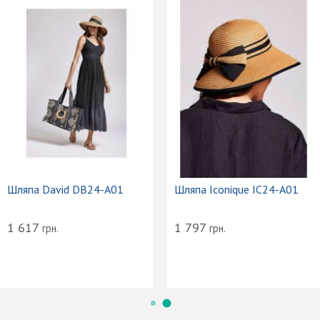
Шляпа David DB24-A01
Шляпа Iconique IC24-A01
1 617
1 797
грн.
грн.