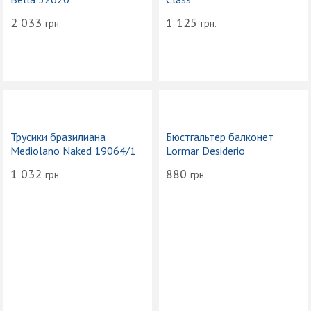
2 033
1 125
грн.
грн.
Трусики бразилиана
Бюстгальтер балконет
Mediolano Naked 19064/1
Lormar Desiderio
1 032
880
грн.
грн.