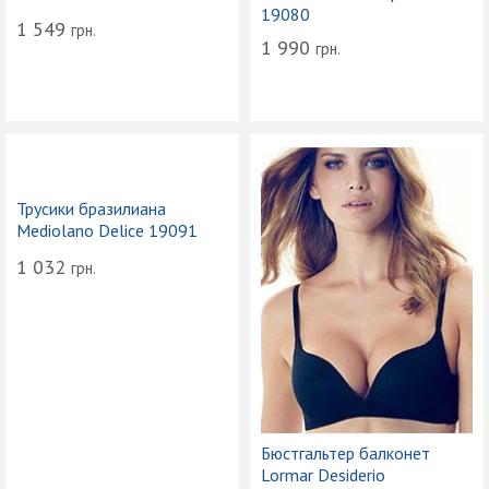
19080
1 549
грн.
1 990
грн.
Трусики бразилиана
Mediolano Delice 19091
1 032
грн.
Бюстгальтер балконет
Lormar Desiderio