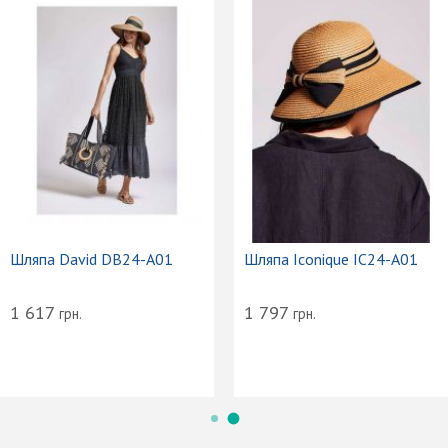
Шляпа David DB24-A01
Шляпа Iconique IC24-A01
1 617
1 797
грн.
грн.