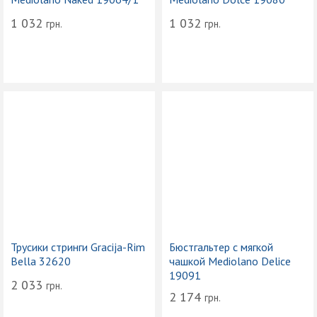
1 032
1 032
грн.
грн.
Трусики стринги Gracija-Rim
Бюстгальтер с мягкой
Bella 32620
чашкой Mediolano Delice
19091
2 033
грн.
2 174
грн.