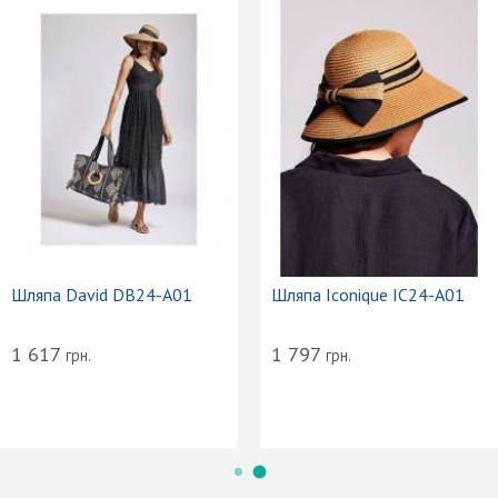
Шляпа David DB24-A01
Шляпа Iconique IC24-A01
1 617
1 797
грн.
грн.