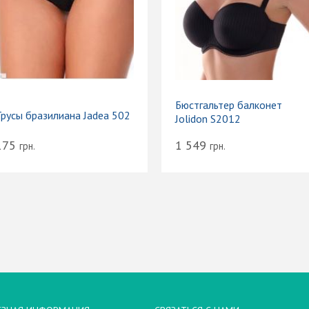
Бюстгальтер балконет
Трусы бразилиана Jadea 502
Jolidon S2012
175
1 549
грн.
грн.