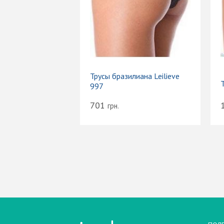
Трусы бразилиана Leilieve
997
701
грн.
Вход
Электронная почта (email):