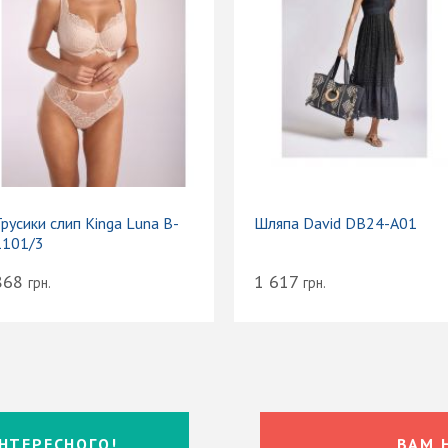
русики слип Kinga Luna B-
Шляпа David DB24-A01
1101/3
868
1 617
грн.
грн.
НТЕРЕСНОГО!
ВАМ 