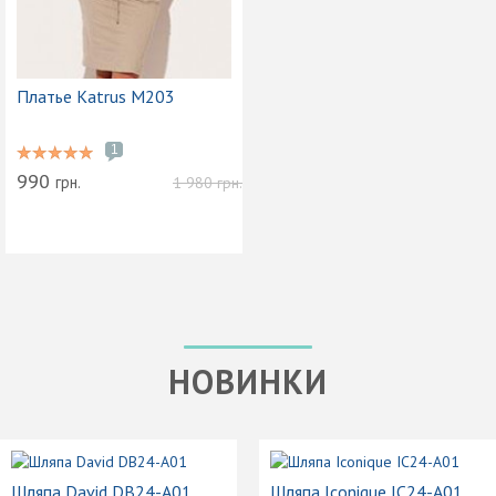
Платье Katrus M203
1
990
грн.
1 980
грн.
НОВИНКИ
Шляпа David DB24-A01
Шляпа Iconique IC24-A01