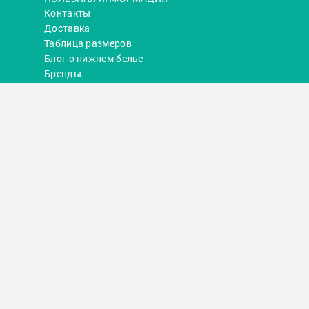
Контакты
Доставка
Таблица размеров
Блог о нижнем белье
Бренды
+38 097 691-95-21
RU
ВХОД
О нас
Оплата и доставка
Обмен и возврат
Контакты
СВЯЗАТЬСЯ С НАМИ
+38 097 691-95-21 +38 063 314-92-14
Пн — Вс с 10:00 до 20:00
sales@iodonna.com.ua
МЫ В СОЦСЕТЯХ