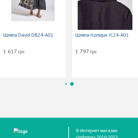
Шляпа David DB24-A01
Шляпа Iconique IC24-A01
1 617
1 797
грн.
грн.
© Интернет-магазин
«Iodonna» 2016-2023