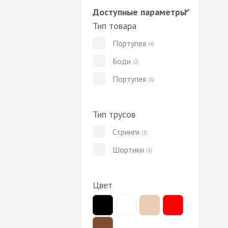
Доступные параметры
Тип товара
Портупея
(4)
Боди
(2)
Портупея
(8)
Тип трусов
Стринги
(1)
Шортики
(1)
Цвет