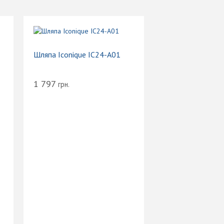
Шляпа Iconique IC24-A01
1 797
грн.