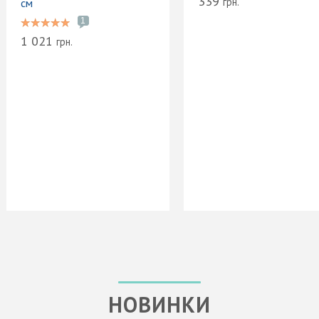
339
грн.
см
1
1 021
грн.
НОВИНКИ