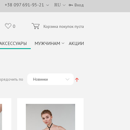
+38 097 691-95-21
RU
Вход
0
Корзина покупок пуста
АКСЕССУАРЫ
МУЖЧИНАМ
АКЦИИ
орядочить по
Новинки