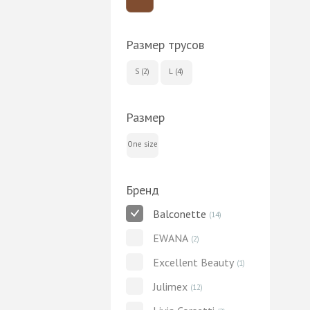
Размер трусов
S (2)
L (4)
Размер
One size
Бренд
Balconette
(14)
EWANA
(2)
Excellent Beauty
(1)
Julimex
(12)