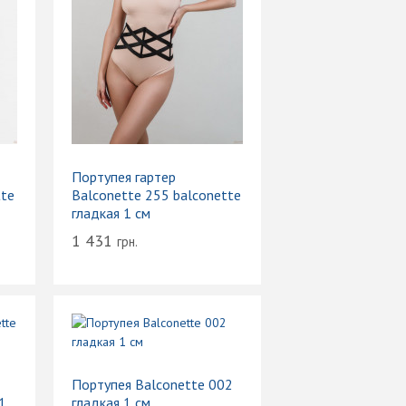
Портупея гартер
tte
Balconette 255 balconette
гладкая 1 см
1 431
грн.
Портупея Balconette 002
1
гладкая 1 см