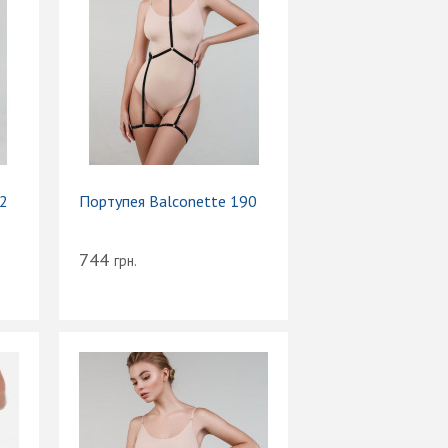
42
Портупея Balconette 190
744
грн.