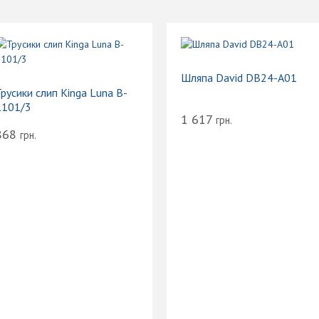
Шляпа David DB24-A01
русики слип Kinga Luna B-
1101/3
1 617
грн.
868
грн.