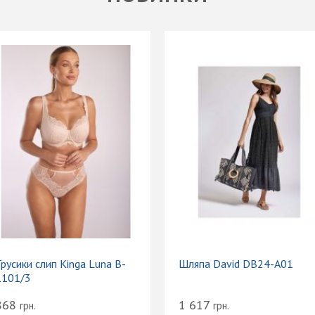
русики слип Kinga Luna B-
Шляпа David DB24-A01
1101/3
868
1 617
грн.
грн.