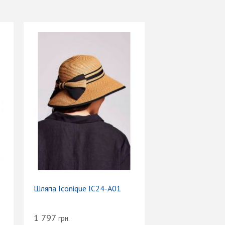
Шляпа Iconique IC24-A01
1 797
грн.