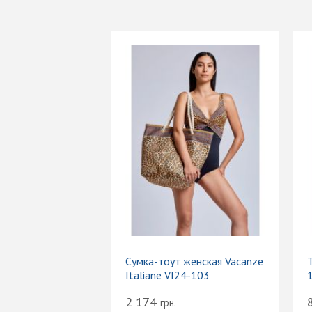
Сумка-тоут женская Vacanze
Т
Italiane VI24-103
2 174
грн.