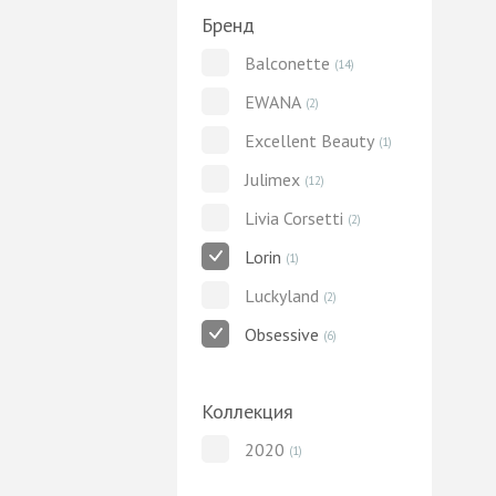
Бренд
Balconette
(14)
EWANA
(2)
Excellent Beauty
(1)
Julimex
(12)
Livia Corsetti
(2)
Lorin
(1)
Luckyland
(2)
Obsessive
(6)
Коллекция
2020
(1)