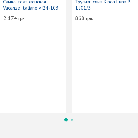
-тоут женская
Трусики слип Kinga Luna B-
ze Italiane VI24-103
1101/3
1 
4
868
грн.
грн.