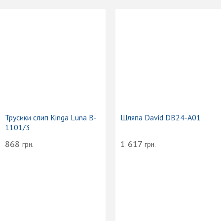
Трусики слип Kinga Luna B-
Шляпа David DB24-A01
1101/3
868
1 617
грн.
грн.