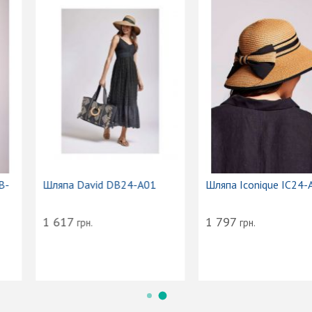
Шляпа David DB24-A01
Шляпа Iconique IC24-A01
1 617
1 797
грн.
грн.