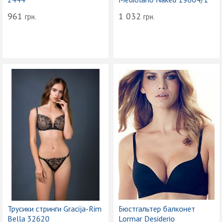
961
1 032
грн.
грн.
Трусики стринги Gracija-Rim
Бюстгальтер балконет
Bella 32620
Lormar Desiderio