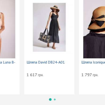
женская
Трусики слип Kinga Luna B-
Шляпа Da
iane VI24-103
1101/3
868
1 617
грн.
грн