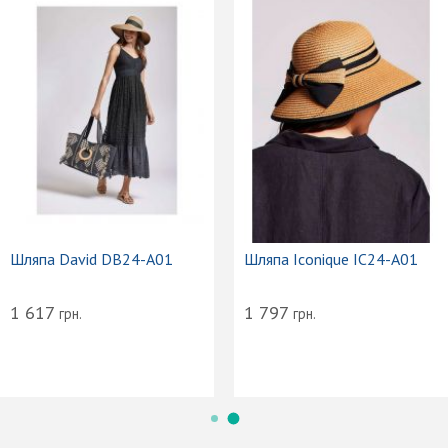
Шляпа David DB24-A01
Шляпа Iconique IC24-A01
1 617
1 797
грн.
грн.