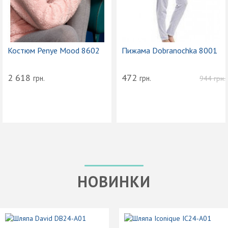
Костюм Penye Mood 8602
Пижама Dobranochka 8001
2 618
472
грн.
грн.
944
грн.
НОВИНКИ