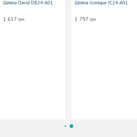
Шляпа David DB24-A01
Шляпа Iconique IC24-A01
1 617
1 797
грн.
грн.