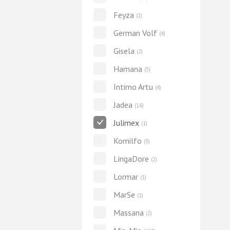
Feyza
(1)
German Volf
(4)
Gisela
(2)
Hamana
(5)
Intimo Artu
(4)
Jadea
(16)
Julimex
(1)
Komilfo
(3)
LingaDore
(2)
Lormar
(1)
MarSe
(1)
Massana
(2)