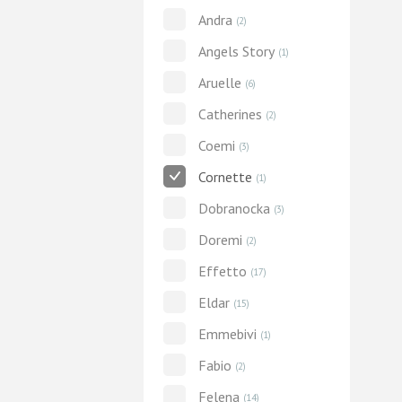
Andra
(2)
Angels Story
(1)
Aruelle
(6)
Catherines
(2)
Coemi
(3)
Cornette
(1)
Dobranocka
(3)
Doremi
(2)
Effetto
(17)
Eldar
(15)
Emmebivi
(1)
Fabio
(2)
Felena
(14)