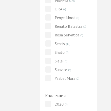
Mia-Mia
(133)
ORA
(4)
Penye Mood
(1)
Renato Balestra
(1)
Rosa Selvatica
(1)
Sensis
(13)
Shato
(7)
Sielei
(2)
Suavite
(4)
Ysabel Mora
(2)
Коллекция
2020
(1)