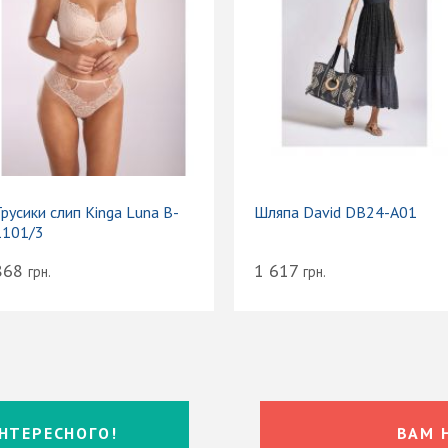
русики слип Kinga Luna B-
Шляпа David DB24-A01
1101/3
868
1 617
грн.
грн.
НТЕРЕСНОГО!
ВАМ 