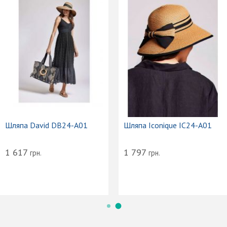
Шляпа David DB24-A01
Шляпа Iconique IC24-A01
1 617
1 797
грн.
грн.