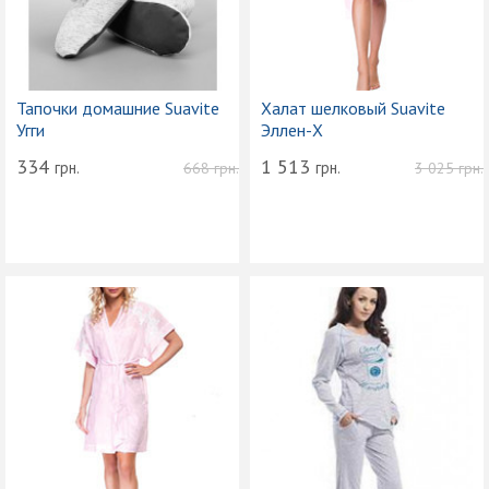
Тапочки домашние Suavite
Халат шелковый Suavite
Угги
Эллен-Х
334
1 513
грн.
грн.
668
грн.
3 025
грн.