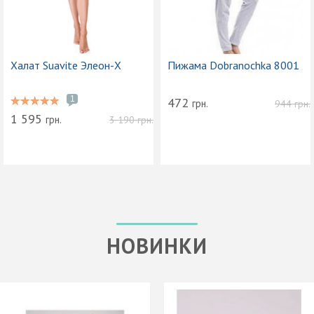
Халат Suavite Элеон-Х
Пижама Dobranochka 8001
1
472
грн.
944
грн.
1 595
грн.
3 190
грн.
НОВИНКИ