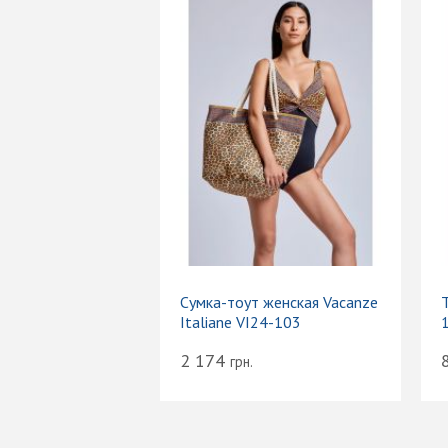
Сумка-тоут женская Vacanze
Т
Italiane VI24-103
2 174
грн.