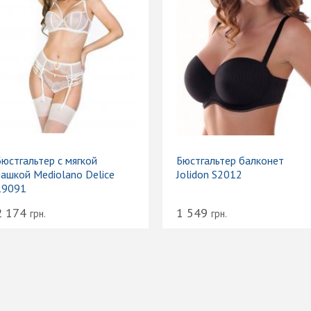
Бюстгальтер с мягкой
Бюстгальтер балконет
чашкой Mediolano Delice
Jolidon S2012
19091
2 174
1 549
грн.
грн.