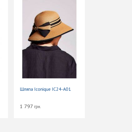
Шляпа Iconique IC24-A01
1 797
грн.