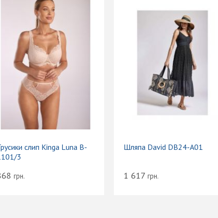
русики слип Kinga Luna B-
Шляпа David DB24-A01
1101/3
868
1 617
грн.
грн.