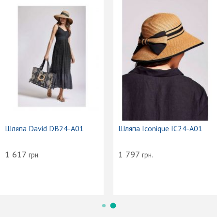
Шляпа David DB24-A01
Шляпа Iconique IC24-A01
1 617
1 797
грн.
грн.