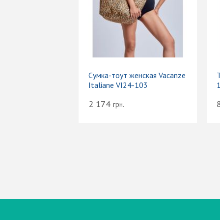
Сумка-тоут женская Vacanze
Т
Italiane VI24-103
2 174
грн.
Вход
Электронная почта (email):