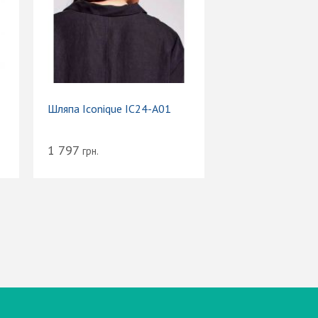
Шляпа Iconique IC24-A01
1 797
грн.