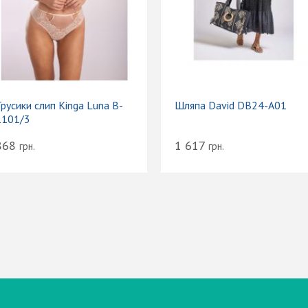
русики слип Kinga Luna B-
Шляпа David DB24-A01
1101/3
868
1 617
грн.
грн.