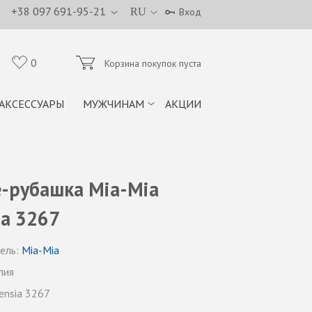
+38 097 691-95-21
RU
Вход
0
Корзина покупок пуста
АКСЕССУАРЫ
МУЖЧИНАМ
АКЦИИ
-рубашка Mia-Mia
ia 3267
ель:
Mia-Mia
лия
ensia 3267