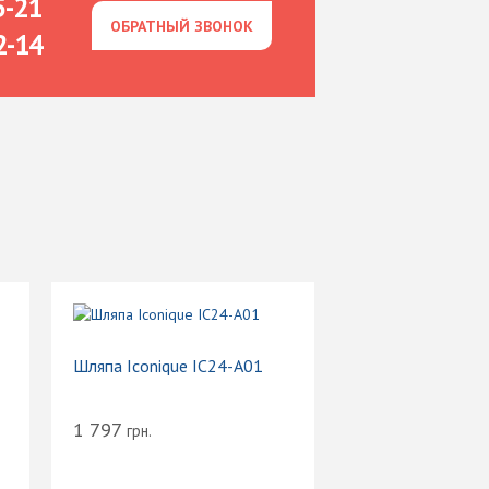
5-21
ОБРАТНЫЙ ЗВОНОК
ОБРАТНЫЙ ЗВОНОК
2-14
Шляпа Iconique IC24-A01
1 797
грн.