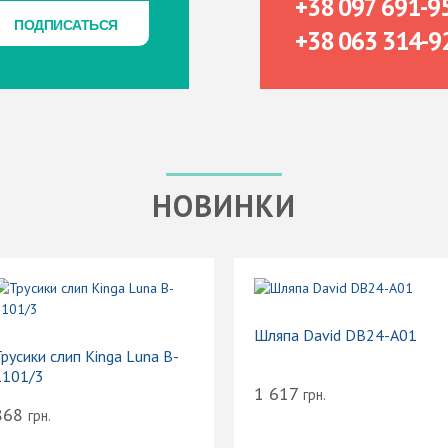
+38 097 691-9
ПОДПИСАТЬСЯ
ПОДПИСАТЬСЯ
+38 063 314-9
НОВИНКИ
Шляпа David DB24-A01
русики слип Kinga Luna B-
1101/3
1 617
грн.
868
грн.