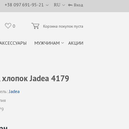
+38 097 691-95-21
RU
Вход
0
Корзина покупок пуста
АКСЕССУАРЫ
МУЖЧИНАМ
АКЦИИ
 хлопок Jadea 4179
ель:
Jadea
лия
79
рн.