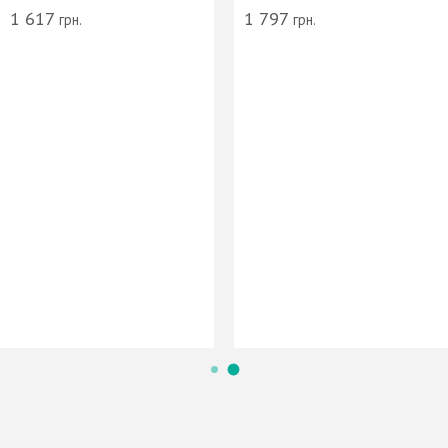
1 617
1 797
грн.
грн.