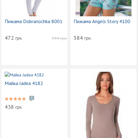
Пижама Dobranochka 8001
Пижама Angels Story 4100
472
584
грн.
грн.
944
грн.
Майка Jadea 4182
1
438
грн.