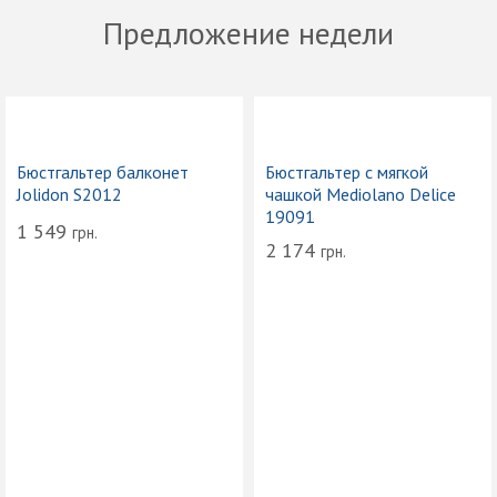
Предложение недели
Бюстгальтер балконет
Бюстгальтер с мягкой
Jolidon S2012
чашкой Mediolano Delice
19091
1 549
грн.
2 174
грн.