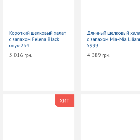
Короткий шелковый халат
Длинный шелковый хал
с запахом Felena Black
с запахом Mia-Mia Lilian
onyx-234
5999
5 016
4 389
грн.
грн.
ХИТ
ПРОДАЖ