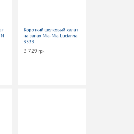
ат
Короткий шелковый халат
IN
на запах Mia-Mia Lucianna
3533
3 729
грн.