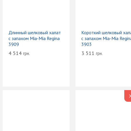
Длинный шелковый халат
Короткий шелковый хал
с запахом Mia-Mia Regina
с запахом Mia-Mia Regin
3909
3903
4 514
3 511
грн.
грн.
П