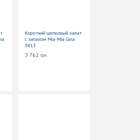
ат
Короткий шелковый халат
na
с запахом Mia-Mia Gina
3813
3 762
грн.