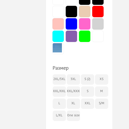
Размер
2XL/3XL
3XL
S (2)
XS
XXL/XXL
XXL/XXXL
S
M
L
XL
XXL
S/M
L/XL
One size