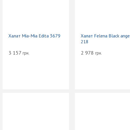
Халат Mia-Mia Edita 3679
Халат Felena Black angel
218
3 157
2 978
грн.
грн.