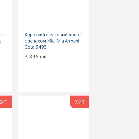
ат
Короткий шелковый халат
a
с запахом Mia-Mia Armani
Gold 3493
3 846
грн.
ХИТ
ХИТ
РОДАЖ
ПРОДАЖ