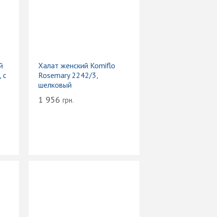
й
Халат женский Komiflo
 с
Rosemary 2242/3,
шелковый
1 956
грн.